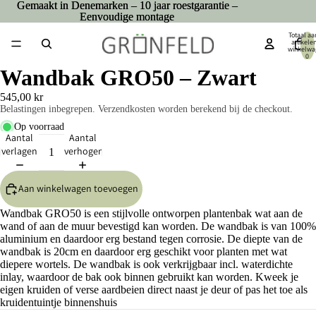
Gemaakt in Denemarken – 10 jaar roestgarantie –
Gemaakt in Denemarken – 10 jaar roestgarantie –
Eenvoudige montage
Eenvoudige montage
Totaal aa
artikelen
winkelwa
0
Wandbak GRO50 – Zwart
545,00 kr
Belastingen inbegrepen. Verzendkosten worden berekend bij de checkout.
Op voorraad
Aantal
Aantal
verlagen
verhogen
Aan winkelwagen toevoegen
Wandbak GRO50 is een stijlvolle ontworpen plantenbak wat aan de
wand of aan de muur bevestigd kan worden. De wandbak is van 100%
aluminium en daardoor erg bestand tegen corrosie. De diepte van de
wandbak is 20cm en daardoor erg geschikt voor planten met wat
diepere wortels. De wandbak is ook verkrijgbaar incl. waterdichte
inlay, waardoor de bak ook binnen gebruikt kan worden. Kweek je
eigen kruiden of verse aardbeien direct naast je deur of pas het toe als
kruidentuintje binnenshuis