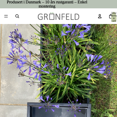
Produsert i Danmark – 10 års rustgaranti – Enkel
Produsert i Danmark – 10 års rustgaranti – Enkel
montering
montering
Total
items
in
cart:
0